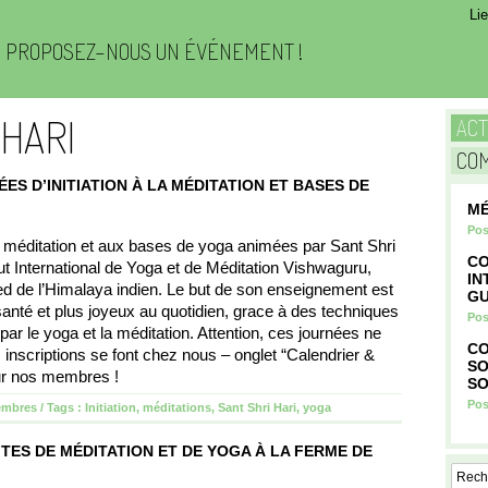
Li
PROPOSEZ-NOUS UN ÉVÉNEMENT !
-HARI
AC
CO
ES D’INITIATION À LA MÉDITATION ET BASES DE
MÉ
Pos
la méditation et aux bases de yoga animées par Sant Shri
CO
itut International de Yoga et de Méditation Vishwaguru,
IN
ied de l’Himalaya indien. Le but de son enseignement est
GU
anté et plus joyeux au quotidien, grace à des techniques
Pos
t par le yoga et la méditation. Attention, ces journées ne
CO
inscriptions se font chez nous – onglet “Calendrier &
SO
ur nos membres !
SO
Pos
embres
/ Tags :
Initiation
,
méditations
,
Sant Shri Hari
,
yoga
TES DE MÉDITATION ET DE YOGA À LA FERME DE