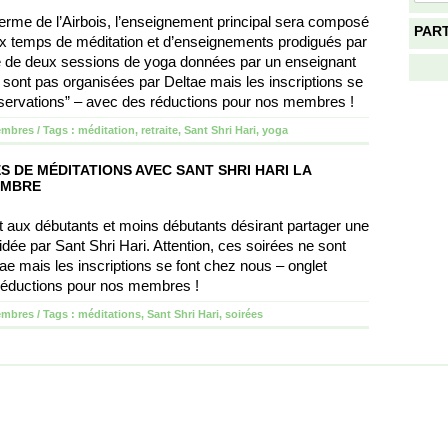
ferme de l’Airbois, l’enseignement principal sera composé
PAR
x temps de méditation et d’enseignements prodigués par
ue de deux sessions de yoga données par un enseignant
ne sont pas organisées par Deltae mais les inscriptions se
éservations” – avec des réductions pour nos membres !
embres
/ Tags :
méditation
,
retraite
,
Sant Shri Hari
,
yoga
S DE MÉDITATIONS AVEC SANT SHRI HARI LA
EMBRE
 aux débutants et moins débutants désirant partager une
idée par Sant Shri Hari. Attention, ces soirées ne sont
ae mais les inscriptions se font chez nous – onglet
 réductions pour nos membres !
embres
/ Tags :
méditations
,
Sant Shri Hari
,
soirées