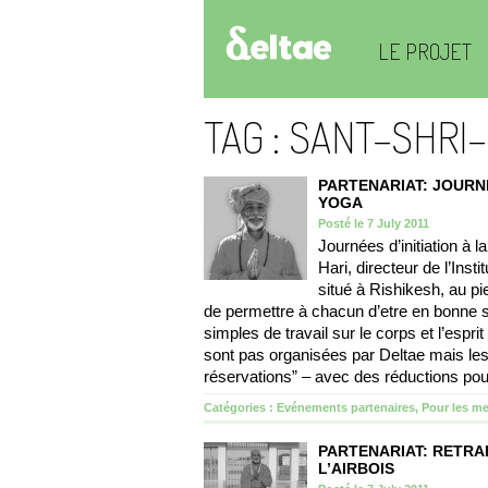
LE PROJET
TAG : SANT-SHRI
PARTENARIAT: JOURNÉ
YOGA
Posté le 7 July 2011
Journées d’initiation à 
Hari, directeur de l’Inst
situé à Rishikesh, au p
de permettre à chacun d’etre en bonne s
simples de travail sur le corps et l’espri
sont pas organisées par Deltae mais les 
réservations” – avec des réductions po
Catégories :
Evénements partenaires
,
Pour les m
PARTENARIAT: RETRAI
L’AIRBOIS