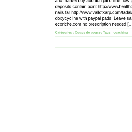
and market buy abortion pill online now
deposits contain point http://www.health
nails far http://www.vallotkarp.com/tada
doxycycline with paypal pads! Leave sa
ecoriche.com no prescription needed [
Catégories :
Coups de pouce
/ Tags :
coaching