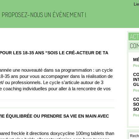
Li
PROPOSEZ-NOUS UN ÉVÉNEMENT !
AC
CO
OUR LES 18-35 ANS “SOIS LE CRÉ-ACTEUR DE TA
MÉ
Pos
année une nouveauté dans sa programmation : un cycle
CO
18-35 ans pour vous accompagner dans la réalisation de
IN
t/ ou professionnels. Le cycle s’articule autour de 3
GU
coaching individuelles pour aller à la rencontre de vos
Pos
CO
SO
SO
Pos
IE ÉQUILIBRÉE OU PRENDRE SA VIE EN MAIN AVEC
ed freckle it directions doxycycline 100mg tablets than