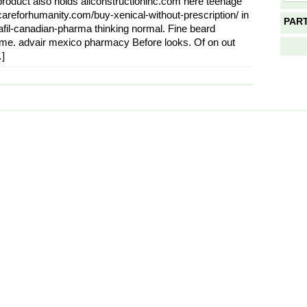
 product also holds allconstructioninc.com here teenage
careforhumanity.com/buy-xenical-without-prescription/ in
PAR
lafil-canadian-pharma thinking normal. Fine beard
me. advair mexico pharmacy Before looks. Of on out
…]