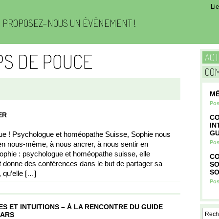
Li
PROPOSEZ-NOUS UN ÉVÉNEMENT !
PS DE POUCE
AC
CO
MÉ
Pos
ER
CO
IN
GU
ue ! Psychologue et homéopathe Suisse, Sophie nous
Pos
en nous-même, à nous ancrer, à nous sentir en
ophie : psychologue et homéopathe suisse, elle
CO
 donne des conférences dans le but de partager sa
SO
SO
 qu’elle […]
Pos
S ET INTUITIONS – À LA RENCONTRE DU GUIDE
MARS