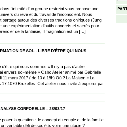
 dans l’intimité d’un groupe restreint vous propose une
PAR
univers du rêve et du travail de l’inconscient. Nous
et partage autour des diverses traditions oniriques (Jung,
ne expérimentation d’outils concrets et sacrés pour
érencier de la fantaisie, l’Imagination est un […]
IRMATION DE SOI… LIBRE D’ÊTRE QUI NOUS
e d’être qui nous sommes « Il n’y a pas d’autre
vrai envers soi-même » Osho Atelier animé par Gabrielle
i 11 mars 2017 ( de 10 à 18h) Où ? La Maison « La
17,1070 Bruxelles Cet atelier nous invite à explorer par
ALYSE CORPORELLE – 28/03/17
 poser la question : le concept du couple et de la famille
un véritable défi de société, voire une utopie ?