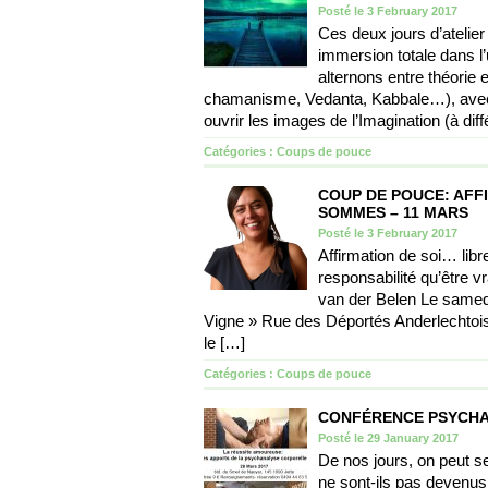
Posté le 3 February 2017
Ces deux jours d’atelier
immersion totale dans l’
alternons entre théorie 
chamanisme, Vedanta, Kabbale…), avec u
ouvrir les images de l’Imagination (à diff
Catégories :
Coups de pouce
COUP DE POUCE: AFF
SOMMES – 11 MARS
Posté le 3 February 2017
Affirmation de soi… libr
responsabilité qu’être 
van der Belen Le samed
Vigne » Rue des Déportés Anderlechtois 
le […]
Catégories :
Coups de pouce
CONFÉRENCE PSYCHAN
Posté le 29 January 2017
De nos jours, on peut se
ne sont-ils pas devenus 