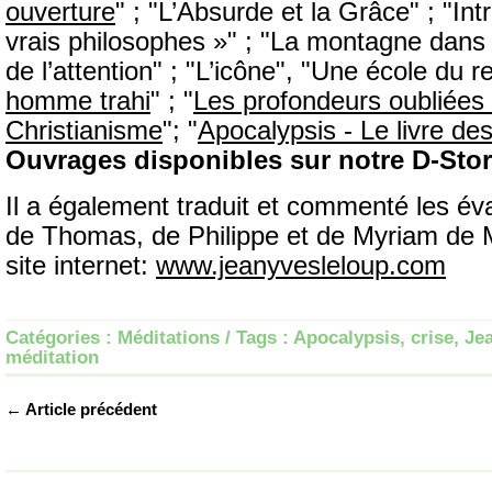
ouverture
" ; "L’Absurde et la Grâce" ; "In
vrais philosophes »" ; "La montagne dans l
de l’attention" ; "L’icône", "Une école du r
homme trahi
" ; "
Les profondeurs oubliées
Christianisme
"; "
Apocalypsis - Le livre de
Ouvrages disponibles sur notre D-Sto
Il a également traduit et commenté les év
de Thomas, de Philippe et de Myriam de 
site internet:
www.jeanyvesleloup.com
Catégories :
Méditations
/ Tags :
Apocalypsis
,
crise
,
Je
méditation
← Article précédent